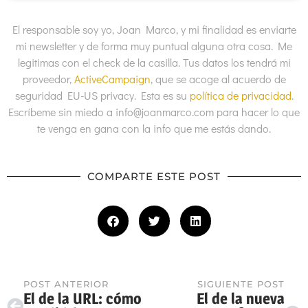
El responsable soy yo, Joan Marco, y mi finalidad es enviarte
mi newsletter y de forma muy puntual alguna otra cosa. Me
legitimas con el check de la casilla. Tus datos los tendrá mi
proveedor,
ActiveCampaign
, que se acoge al acuerdo de
seguridad EU-US privacy. Esta es su
política de privacidad
.
Escríbeme sin miedo a info@joanmarco.com para hacer lo que
te venga en gana con la info que me estás dando.
COMPARTE ESTE POST
POST ANTERIOR
SIGUIENTE POST
El de la URL: cómo
El de la nueva