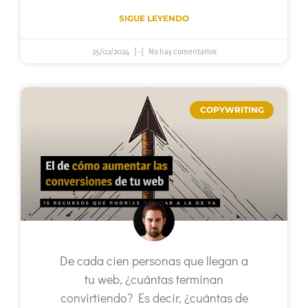
SIGUE LEYENDO
25/02/2024
No hay comentarios
COPYWRITING
De cada cien personas que llegan a
tu web, ¿cuántas terminan
convirtiendo? Es decir, ¿cuántas de