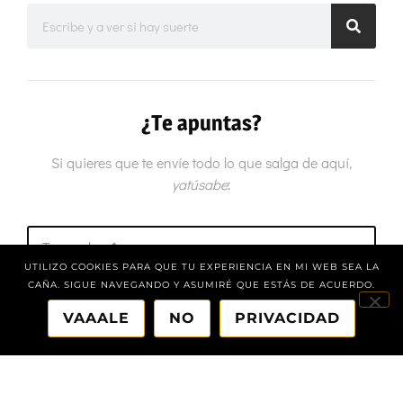
¿Te apuntas?
Si quieres que te envíe todo lo que salga de aquí,
yatúsabe
:
UTILIZO COOKIES PARA QUE TU EXPERIENCIA EN MI WEB SEA LA
CAÑA. SIGUE NAVEGANDO Y ASUMIRÉ QUE ESTÁS DE ACUERDO.
VAAALE
NO
PRIVACIDAD
ACEPTO LA
POLÍTICA DE PRIVACIDAD
DE
JOAN MARCO