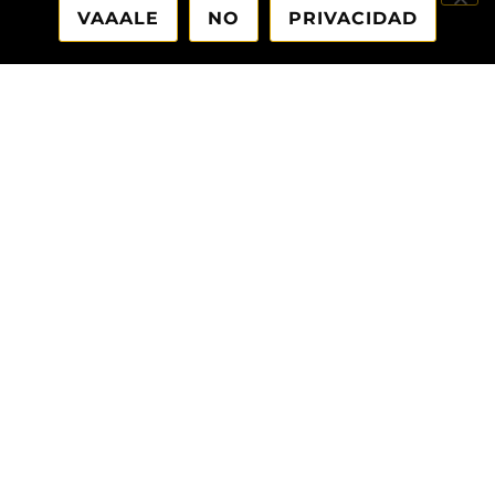
VAAALE
NO
PRIVACIDAD
¿Buscas algo en particular?
¿Te apuntas?
Si quieres que te envíe todo lo que salga de aquí,
yatúsabe
: