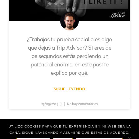
¿Trabajas tu prueba social o es algo
que dejas a Trip Advisor? Si eres de
los segundos estás perdiendo un
potencial enorme; en este post te
explico por qué.
SIGUE LEYENDO
25/05/2019
No hay comentarios
1
2
3
UTILIZO COOKIES PARA QUE TU EXPERIENCIA EN MI WEB SEA LA
CAÑA. SIGUE NAVEGANDO Y ASUMIRÉ QUE ESTÁS DE ACUERDO.