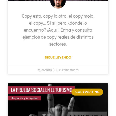
Copy esto, copy lo otro, el copy mola,
el copy… Sí sí, pero ¿dónde lo
encuentro? ¡Aquí! Entra y consulta
ejemplos de copy reales de distintos
sectores.
SIGUE LEYENDO
25/06/2019
21 comentarios
COPYWRITING