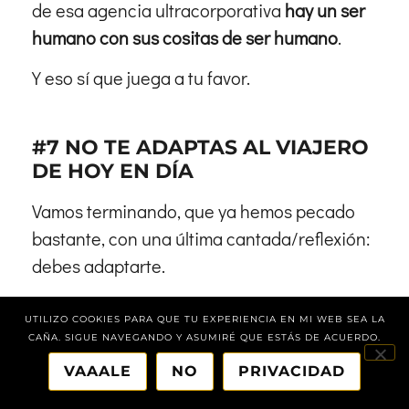
de esa agencia ultracorporativa
hay un ser
humano
con sus cositas de ser humano
.
Y eso sí que juega a tu favor.
#7 NO TE ADAPTAS AL VIAJERO
DE HOY EN DÍA
Vamos terminando, que ya hemos pecado
bastante, con una última cantada/reflexión:
debes adaptarte.
El cliente de la agencia de viajes media de
UTILIZO COOKIES PARA QUE TU EXPERIENCIA EN MI WEB SEA LA
hace 20 años no es el mismo que ahora, y el
CAÑA. SIGUE NAVEGANDO Y ASUMIRÉ QUE ESTÁS DE ACUERDO.
de ahora no será igual que dentro de cinco
VAAALE
NO
PRIVACIDAD
porque cambiamos muy muy rápido, al ritmo