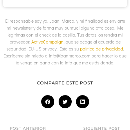
El responsable soy yo, Joan Marco, y mi finalidad es enviarte
mi newsletter y de forma muy puntual alguna otra cosa. Me
legitimas con el check de la casilla. Tus datos los tendrá mi
proveedor,
ActiveCampaign
, que se acoge al acuerdo de
seguridad EU-US privacy. Esta es su
política de privacidad
.
Escríbeme sin miedo a info@joanmarco.com para hacer lo que
te venga en gana con la info que me estás dando.
COMPARTE ESTE POST
POST ANTERIOR
SIGUIENTE POST