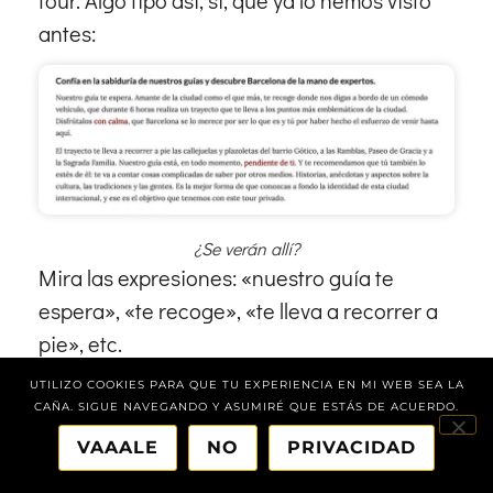
antes:
¿Se verán allí?
Mira las expresiones: «nuestro guía te
espera», «te recoge», «te lleva a recorrer a
pie», etc.
UTILIZO COOKIES PARA QUE TU EXPERIENCIA EN MI WEB SEA LA
Y ahora, dejando atrás el copy, nos pasamos
CAÑA. SIGUE NAVEGANDO Y ASUMIRÉ QUE ESTÁS DE ACUERDO.
a la atracción.
VAAALE
NO
PRIVACIDAD